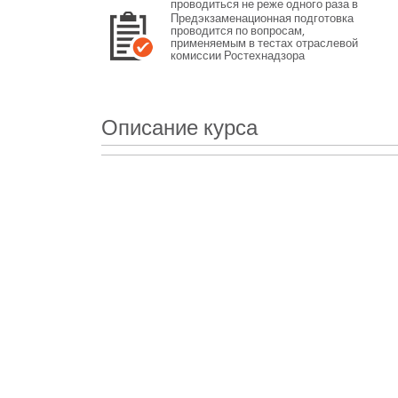
проводиться не реже одного раза в
12 месяцев или не реже одного раза
Предэкзаменационная подготовка
в 3 года в зависимости от категории
проводится по вопросам,
персонала.
применяемым в тестах отраслевой
комиссии Ростехнадзора
Описание курса