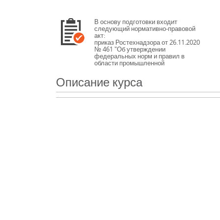
В основу подготовки входит
следующий нормативно-правовой
акт:
приказ Ростехнадзора от 26.11.2020
№ 461 "Об утверждении
федеральных норм и правил в
области промышленной
безопасности "Правила
безопасности опасных
Описание курса
производственных объектов, на
которых используются подъемные
сооружения"